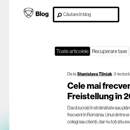
Toate articolele
Recuperare taxe
De la
Stanislava Tilniak
·
3-lectură
Cele mai frecve
Freistellung în 
Dacă lucrați în străinătate sau plănui
frecvent în România. Unul dintre ei
colegi sau clienți, dar nu toți știu