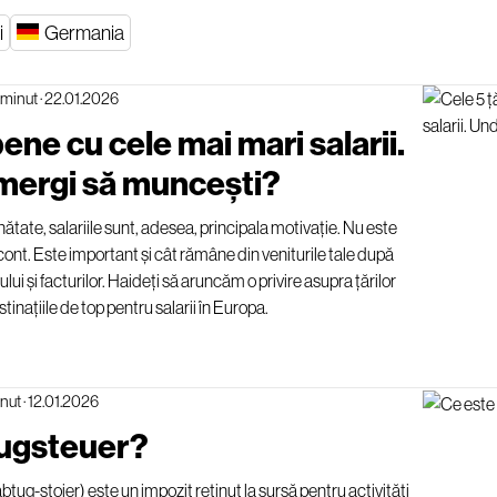
i
Germania
 minut
·
22.01.2026
ene cu cele mai mari salarii.
mergi să muncești?
nătate, salariile sunt, adesea, principala motivație. Nu este
ont. Este important și cât rămâne din veniturile tale după
ului și facturilor. Haideți să aruncăm o privire asupra țărilor
tinațiile de top pentru salarii în Europa.
inut
·
12.01.2026
ugsteuer?
g-ștoier) este un impozit reținut la sursă pentru activități