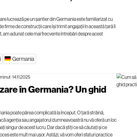
re lucrează pe un șantier din Germania este familiarizat cu
e firme de construcții care își trimit angajații în această țară îl
t, am adunat cele mai frecvente întrebări despre acest
i
Germania
 minut
·
14.11.2025
azare în Germania? Un ghid
nia poate părea complicată la început. O țară străină,
e. Dacă agenția sau angajatorul dumneavoastră nu vă oferă un loc
ați singur de acest lucru. Dar dacă știți ce să căutați și ce
oces este mult mai ușor. Astăzi, vă vom oferi sfaturi practice