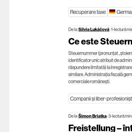
Recuperare taxe
Germa
De la
Silvia Lukáčová
·
1-lectură mi
Ce este Steue
Steuernummer (pronunțat „ștoiernu
identificator unic atribuit de admin
răspundere limitată) la înregistrare
similare. Administrația fiscală ge
comerciale românești.
Companii și liber-profesionișt
De la
Šimon Briatka
·
3-lectură min
Freistellung – în