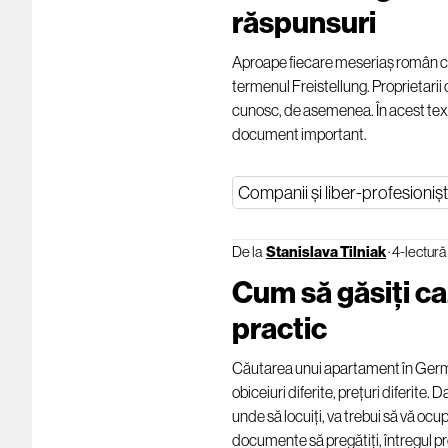
răspunsuri
Aproape fiecare meseriaș român ca
termenul Freistellung. Proprietarii d
cunosc, de asemenea. În acest tex
document important.
Companii și liber-profesionișt
De la
Stanislava Tilniak
·
4-lectură
Cum să găsiți c
practic
Căutarea unui apartament în Germa
obiceiuri diferite, prețuri diferit
unde să locuiți, va trebui să vă ocup
documente să pregătiți, întregul pr