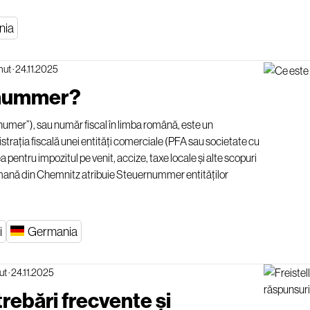
nia
nut
·
24.11.2025
rnummer?
mer”), sau număr fiscal în limba română, este un
istrația fiscală unei entități comerciale (PFA sau societate cu
a pentru impozitul pe venit, accize, taxe locale și alte scopuri
rmană din Chemnitz atribuie Steuernummer entităților
i
Germania
ut
·
24.11.2025
trebări frecvente și