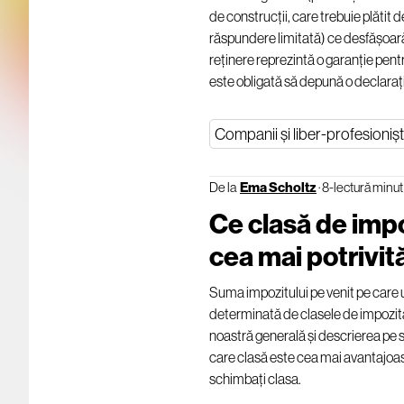
de construcții, care trebuie plătit 
răspundere limitată) ce desfășoară
reținere reprezintă o garanție pent
este obligată să depună o declaraț
Companii și liber-profesionișt
De la
Ema Scholtz
·
8-lectură minut
Ce clasă de imp
cea mai potrivi
Suma impozitului pe venit pe care 
determinată de clasele de impozi
noastră generală și descrierea pe 
care clasă este cea mai avantajoa
schimbați clasa.