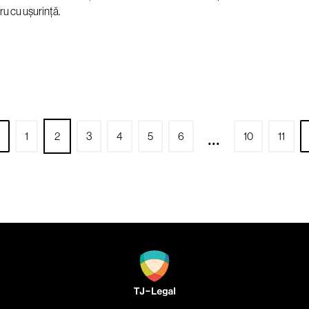
cru cu ușurință.
...
1
2
3
4
5
6
10
11