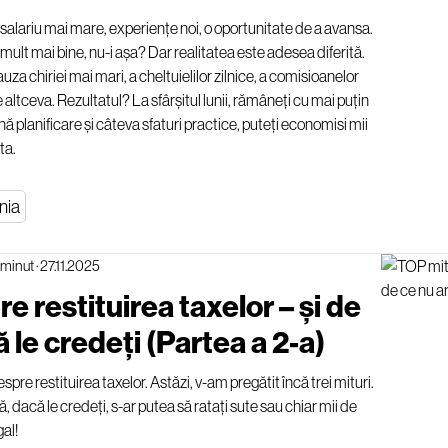
: salariu mai mare, experiențe noi, o oportunitate de a avansa.
lt mai bine, nu-i așa? Dar realitatea este adesea diferită.
uza chiriei mai mari, a cheltuielilor zilnice, a comisioanelor
ce altceva. Rezultatul? La sfârșitul lunii, rămâneți cu mai puțin
ină planificare și câteva sfaturi practice, puteți economisi mii
ta.
nia
 minut
·
27.11.2025
e restituirea taxelor – și de
ă le credeți (Partea a 2-a)
 restituirea taxelor. Astăzi, v-am pregătit încă trei mituri.
 dacă le credeți, s-ar putea să ratați sute sau chiar mii de
gal!