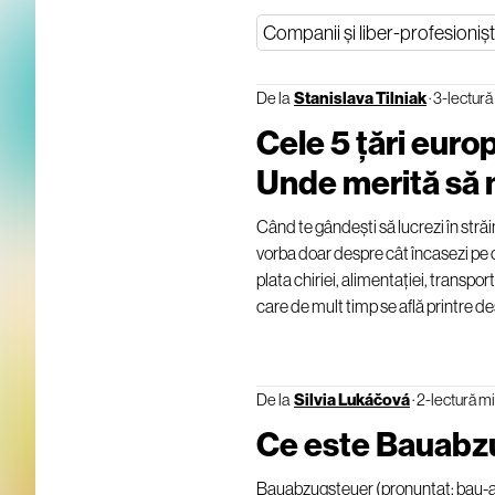
Companii și liber-profesionișt
De la
Stanislava Tilniak
·
3-lectură
Cele 5 țări europ
Unde merită să 
Când te gândești să lucrezi în străi
vorba doar despre cât încasezi pe c
plata chiriei, alimentației, transport
care de mult timp se află printre des
De la
Silvia Lukáčová
·
2-lectură m
Ce este Bauabz
Bauabzugsteuer (pronunțat: bau-abțu