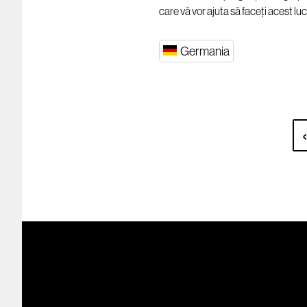
care vă vor ajuta să faceți acest lu
Germania
‹