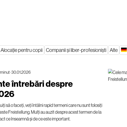
Alocație pentru copii
Companii și liber-profesioniști
Alte
 minut
·
30.01.2026
nte întrebări despre
2026
ți să o faceți, veți întâlni rapid termeni care nu sunt folosiți
 este Freistellung. Mulți au auzit despre acest termen de la
 exact ce înseamnă și de ce este important.