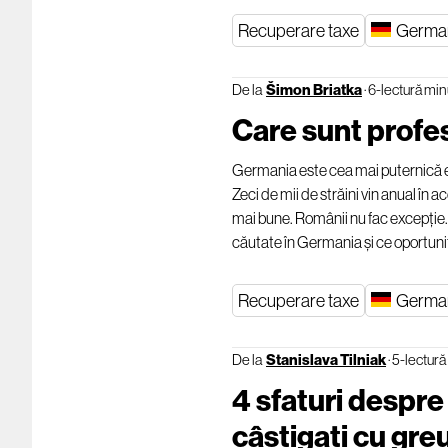
Recuperare taxe
Germa
De la
Šimon Briatka
·
6-lectură min
Care sunt profes
Germania este cea mai puternică ec
Zeci de mii de străini vin anual în 
mai bune. Românii nu fac excepție. Î
căutate în Germania și ce oportunit
Recuperare taxe
Germa
De la
Stanislava Tilniak
·
5-lectură
4 sfaturi despre
câștigați cu greu