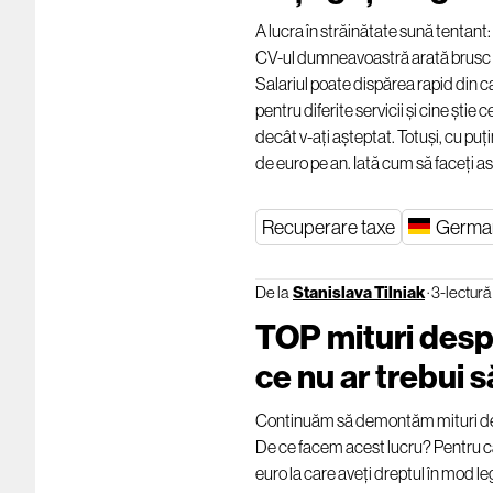
A lucra în străinătate sună tentant
CV-ul dumneavoastră arată brusc mu
Salariul poate dispărea rapid din ca
pentru diferite servicii și cine știe 
decât v-ați așteptat. Totuși, cu puț
de euro pe an. Iată cum să faceți as
Recuperare taxe
Germa
De la
Stanislava Tilniak
·
3-lectură
TOP mituri despr
ce nu ar trebui s
Continuăm să demontăm mituri despre
De ce facem acest lucru? Pentru că,
euro la care aveți dreptul în mod le