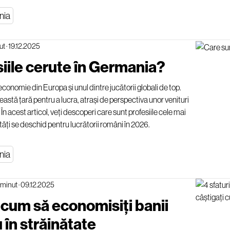
nia
ut
·
19.12.2025
iile cerute în Germania?
onomie din Europa și unul dintre jucătorii globali de top.
această țară pentru a lucra, atrași de perspectiva unor venituri
n acest articol, veți descoperi care sunt profesiile cele mai
ăți se deschid pentru lucrătorii români în 2026.
nia
 minut
·
09.12.2025
 cum să economisiți banii
 în străinătate