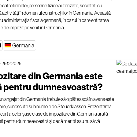
de către firmele (persoane fizice autorizate, societăți cu
 activități în domeniul construcțiilor în Germania. Această
ru administrația fiscală germană, în cazul în care entitatea
ie de impozit pe venit în Germania.
i
Germania
·
29.12.2025
ozitare din Germania este
tă pentru dumneavoastră?
un angajat din Germania trebuie să o plătească în avans este
tare, cunoscute sub numele de Steuerklassen. Prezentarea
scurt a celor șase clase de impozitare din Germania arată
să pentru dumneavoastră și dacă merită sau nu să vă