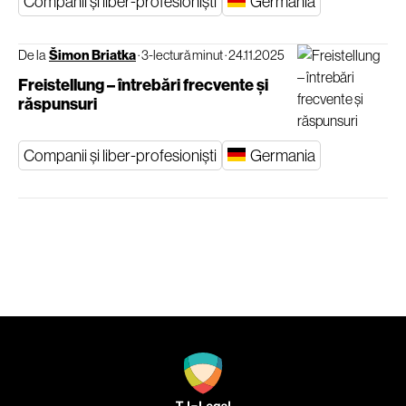
Companii și liber-profesioniști
Germania
De la
Šimon Briatka
·
3-lectură minut
·
24.11.2025
Freistellung – întrebări frecvente și
răspunsuri
Companii și liber-profesioniști
Germania