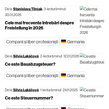
De la
Stanislava Tilniak
·
3-lectură minut
·
30.01.2026
Cele mai frecvente întrebări despre
Freistellung în 2026
Companii și liber-profesioniști
Germania
De la
Silvia Lukáčová
·
2-lectură minut
·
12.01.2026
Ce este Bauabzugsteuer?
Companii și liber-profesioniști
Germania
De la
Silvia Lukáčová
·
1-lectură minut
·
24.11.2025
Ce este Steuernummer?