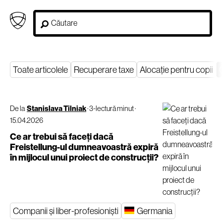
Toate articolele
Recuperare taxe
Alocație pentru copii
De la
Stanislava Tilniak
·
3-lectură minut
·
15.04.2026
Ce ar trebui să faceți dacă
Freistellung-ul dumneavoastră expiră
în mijlocul unui proiect de construcții?
Companii și liber-profesioniști
Germania