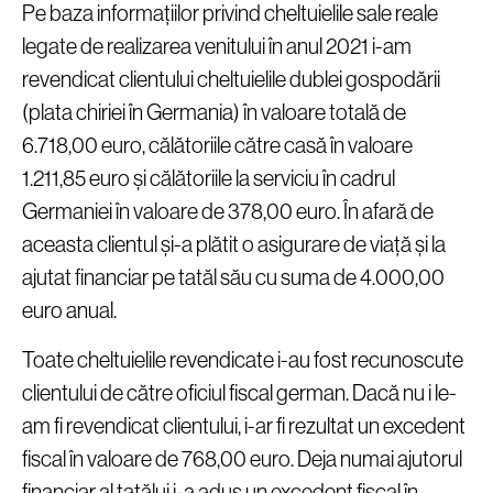
Pe baza informațiilor privind cheltuielile sale reale
legate de realizarea venitului în anul 2021 i-am
revendicat clientului cheltuielile dublei gospodării
(plata chiriei în Germania) în valoare totală de
6.718,00 euro, călătoriile către casă în valoare
1.211,85 euro și călătoriile la serviciu în cadrul
Germaniei în valoare de 378,00 euro. În afară de
aceasta clientul și-a plătit o asigurare de viață și la
ajutat financiar pe tatăl său cu suma de 4.000,00
euro anual.
Toate cheltuielile revendicate i-au fost recunoscute
clientului de către oficiul fiscal german. Dacă nu i le-
am fi revendicat clientului, i-ar fi rezultat un excedent
fiscal în valoare de 768,00 euro. Deja numai ajutorul
financiar al tatălui i-a adus un excedent fiscal în