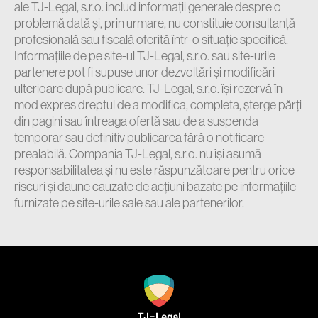
ale TJ-Legal, s.r.o. includ informații generale despre o
problemă dată și, prin urmare, nu constituie consultanță
profesională sau fiscală oferită într-o situație specifică.
Informațiile de pe site-ul TJ-Legal, s.r.o. sau site-urile
partenere pot fi supuse unor dezvoltări și modificări
ulterioare după publicare. TJ-Legal, s.r.o. își rezervă în
mod expres dreptul de a modifica, completa, șterge părți
din pagini sau întreaga ofertă sau de a suspenda
temporar sau definitiv publicarea fără o notificare
prealabilă. Compania TJ-Legal, s.r.o. nu își asumă
responsabilitatea și nu este răspunzătoare pentru orice
riscuri și daune cauzate de acțiuni bazate pe informațiile
furnizate pe site-urile sale sau ale partenerilor.