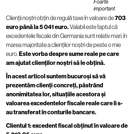
Foarte
important
Clienții noștri obțin de regulă taxe în valoare de
703
euro până la 5 041 euro.
Valabil este faptul că
excedentele fiscale din Germania sunt relativ mari, în
marea majoritate a clienților noștri de peste o mie
euro.
Este vorba despre sume reale pe care
am ajutat clienților noștri să le obțină.
În acest articol suntem bucuroși să vă
prezentăm clienți concreți, păstrând
anonimitatea lor, situațiile acestora și
valoarea excedentelor fiscale reale care li s-
au transferat în conturile bancare.
Clientul 1: excedent fiscal obținut în valoare de