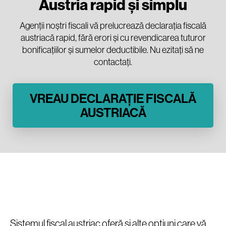
Austria rapid și simplu
Agenții noștri fiscali vă prelucrează declarația fiscală
austriacă rapid, fără erori și cu revendicarea tuturor
bonificațiilor și sumelor deductibile. Nu ezitați să ne
contactați.
VREAU DECLARAȚIE FISCALĂ
AUSTRIACĂ
Sistemul fiscal austriac oferă și alte opțiuni care vă