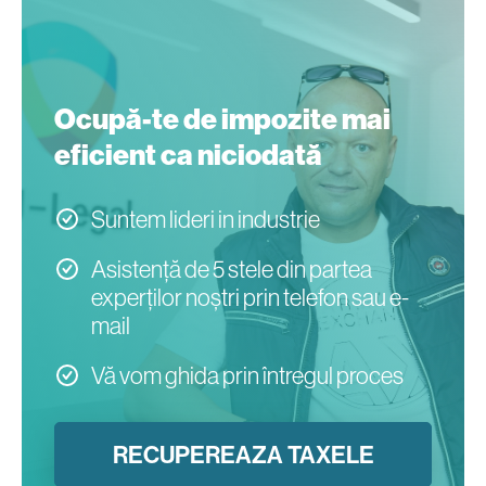
Ocupă-te de impozite mai
eficient ca niciodată
Suntem lideri in industrie
Asistență de 5 stele din partea
experților noștri prin telefon sau e-
mail
Vă vom ghida prin întregul proces
RECUPEREAZA TAXELE