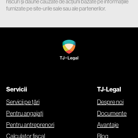
riscuri și daune cauzate de acțiuni bazate pe informațiile
furnizate pe site-urile sale sau ale partenerilor.
Servicii
TJ-Legal
Servicii pe țări
Despre noi
Pentru angajați
Documente
Pentru antreprenori
Avantaje
Calculator fiscal
Blog