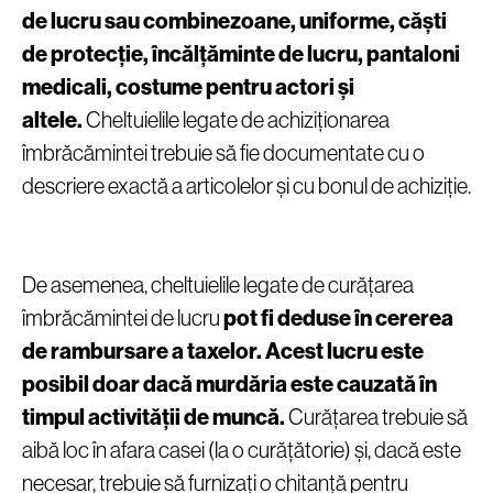
de lucru sau combinezoane, uniforme, căști
de protecție, încălțăminte de lucru, pantaloni
medicali, costume pentru actori și
altele.
Cheltuielile legate de achiziționarea
îmbrăcămintei trebuie să fie documentate cu o
descriere exactă a articolelor și cu bonul de achiziție.
De asemenea, cheltuielile legate de curățarea
îmbrăcămintei de lucru
pot fi deduse în cererea
de rambursare a taxelor.
Acest lucru este
posibil doar dacă murdăria este cauzată în
timpul activității de muncă.
Curățarea trebuie să
aibă loc în afara casei (la o curățătorie) și, dacă este
necesar, trebuie să furnizați o chitanță pentru