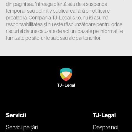
din pagini sau întreaga ofertă sau de a suspenda
temporar sau definitiv publicarea fără o notificare
prealabilă. Compania TJ-Legal, s.r.o. nu își asumă
responsabilitatea și nu este răspunzătoare pentru orice
riscuri și daune cauzate de acțiuni bazate pe informațiile
furnizate pe site-urile sale sau ale partenerilor.
Servicii
TJ-Legal
Servicii pe țări
Despre noi