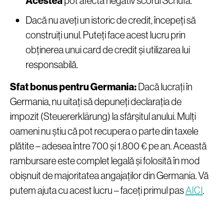
Acestea
pot afecta negativ scorul Schufa.
Dacă nu aveți un istoric de credit, începeți să
construiți unul. Puteți face acest lucru prin
obținerea unui card de credit și utilizarea lui
responsabilă.
Sfat bonus pentru Germania:
Dacă lucrați în
Germania, nu uitați să depuneți declarația de
impozit (Steuererklärung) la sfârșitul anului. Mulți
oameni nu știu că pot recupera o parte din taxele
plătite – adesea între 700 și 1.800 € pe an. Această
rambursare este complet legală și folosită în mod
obișnuit de majoritatea angajaților din Germania. Vă
putem ajuta cu acest lucru – faceți primul pas
AICI
.