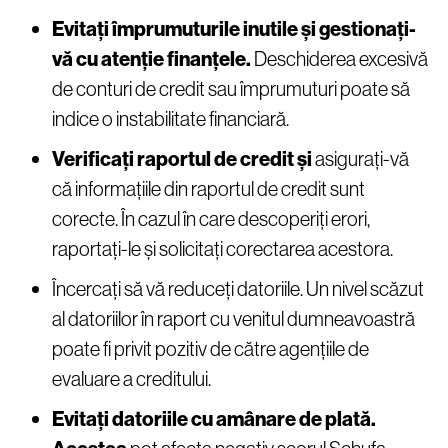
Evitați împrumuturile inutile și gestionați-
vă cu atenție finanțele.
Deschiderea excesivă
de conturi de credit sau împrumuturi poate să
indice o instabilitate financiară.
Verificați raportul de credit și
asigurați-vă
că informațiile din raportul de credit sunt
corecte. În cazul în care descoperiți erori,
raportați-le și solicitați corectarea acestora.
Încercați să vă reduceți datoriile. Un nivel scăzut
al datoriilor în raport cu venitul dumneavoastră
poate fi privit pozitiv de către agențiile de
evaluare a creditului.
Evitați datoriile cu amânare de plată.