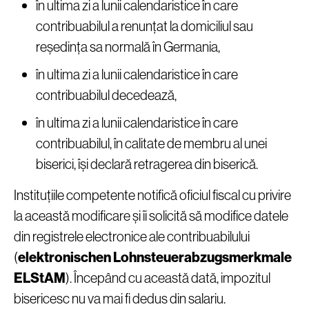
în ultima zi a lunii calendaristice în care
contribuabilul a renunțat la domiciliul sau
reședința sa normală în Germania,
în ultima zi a lunii calendaristice în care
contribuabilul decedează,
în ultima zi a lunii calendaristice în care
contribuabilul, în calitate de membru al unei
biserici, își declară retragerea din biserică.
Instituțiile competente notifică oficiul fiscal cu privire
la această modificare și îi solicită să modifice datele
din registrele electronice ale contribuabilului
(
elektronischen Lohnsteuerabzugsmerkmale
ELStAM
). Începând cu această dată, impozitul
bisericesc nu va mai fi dedus din salariu.