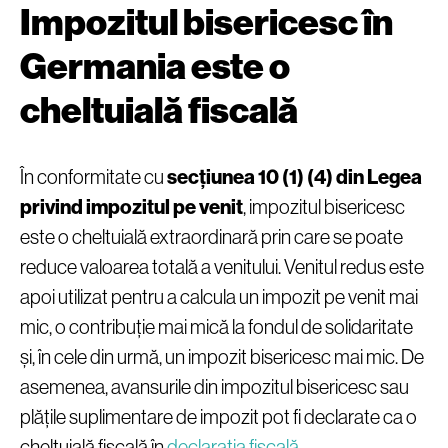
Impozitul bisericesc în
Germania este o
cheltuială fiscală
În conformitate cu
secțiunea 10 (1) (4) din Legea
privind impozitul pe venit
, impozitul bisericesc
este o cheltuială extraordinară prin care se poate
reduce valoarea totală a venitului. Venitul redus este
apoi utilizat pentru a calcula un impozit pe venit mai
mic, o contribuție mai mică la fondul de solidaritate
și, în cele din urmă, un impozit bisericesc mai mic. De
asemenea, avansurile din impozitul bisericesc sau
plățile suplimentare de impozit pot fi declarate ca o
cheltuială fiscală în
declarația fiscală