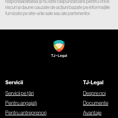
responsabilitatea și nu este răspunzătoare pentru orice
riscuri și daune cauzate de acțiuni bazate pe informațiile
furnizate pe site-urile sale sau ale partenerilor.
Servicii
TJ-Legal
Servicii pe țări
Despre noi
Pentru angajați
Documente
Pentru antreprenori
Avantaje