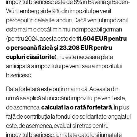
impozitul bisericesc este de 8% în Bavaria și Baden-
Württemberg și de 9% din impozitul pe venit
perceput în celelalte landuri. Dacă venitul impozabil
este mai mic decât minimul neimpozabil german
(pentru 2024, acesta este de
11.604 EUR pentru
o persoană fizică și 23.208 EUR pentru
cupluri căsătorite
), nu este necesară plata
anticipată a impozitului pe venit sau a impozitului
bisericesc.
Rata forfetară este puțin mai mică. Aceasta din
urmă se aplică atunci când impozitul pe venit este,
de asemenea,
calculat la o rată forfetară
. În plus
față de contribuția la fondul de solidaritate, angajatul
este, de asemenea, evaluat și retras pentru
impozitul bisericesc, jumătate catolic și jumătate