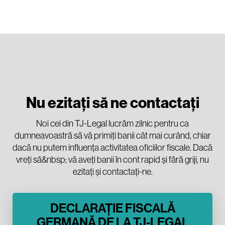
Nu ezitați să ne contactați
Noi cei din TJ-Legal lucrăm zilnic pentru ca
dumneavoastră să vă primiți banii cât mai curând, chiar
dacă nu putem influența activitatea oficiilor fiscale. Dacă
vreți să&nbsp; vă aveți banii în cont rapid și fără griji, nu
ezitați și contactați-ne.
DECLARAȚIE FISCALĂ
GERMANĂ DE LA TJ-LEGAL