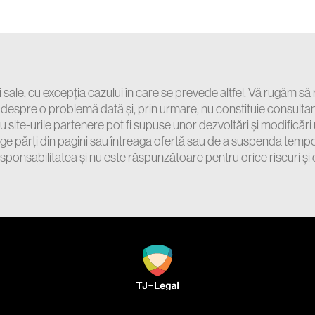
i sale, cu excepția cazului în care se prevede altfel. Vă rugăm să r
e despre o problemă dată și, prin urmare, nu constituie consultanț
sau site-urile partenere pot fi supuse unor dezvoltări și modificări 
e părți din pagini sau întreaga ofertă sau de a suspenda tempora
esponsabilitatea și nu este răspunzătoare pentru orice riscuri și