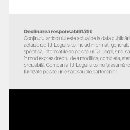
Declinarea responsabilității:
Conținutul articolului este actual de la data publicări
actuale ale TJ-Legal, s.r.o. includ informații general
specifică. Informațiile de pe site-ul TJ-Legal, s.r.o. 
în mod expres dreptul de a modifica, completa, șterg
prealabilă. Compania TJ-Legal, s.r.o. nu își asumă r
furnizate pe site-urile sale sau ale partenerilor.