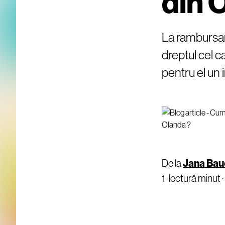
din 
La rambursare
dreptul cel ca
pentru el un
De la
Jana Bau
1-lectură minut ·