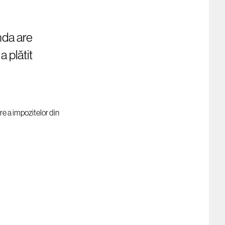
anda are
a plătit