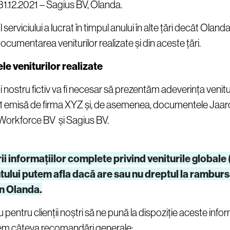
31.12.2021 – Sagius BV, Olanda.
 serviciului a lucrat în timpul anului în alte țări decât Ola
cumentarea veniturilor realizate și din aceste țări.
le veniturilor realizate
ui nostru fictiv va fi necesar să prezentăm adeverința venit
1 emisă de firma XYZ și, de asemenea, documentele Jaa
 Workforce BV și Sagius BV.
ii informațiilor complete privind veniturile globale 
ntului putem afla dacă are sau nu dreptul la rambur
in Olanda.
u pentru clienții noștri să ne pună la dispoziție aceste inform
m câteva recomandări generale: