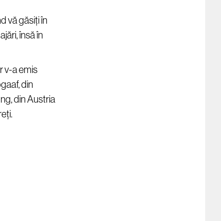
d vă găsiți în
ări, însă în
r v-a emis
pgaaf, din
g, din Austria
eți.