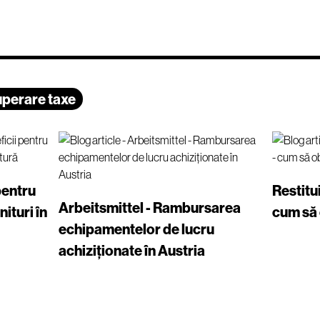
uperare taxe
pentru
Restitu
Arbeitsmittel - Rambursarea
ituri în
cum să 
echipamentelor de lucru
achiziționate în Austria