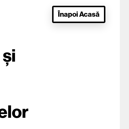
Înapoi Acasă
și
elor