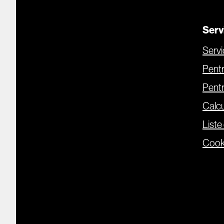
Servi
Servic
Pentr
Pentr
Calcu
Liste
Cook