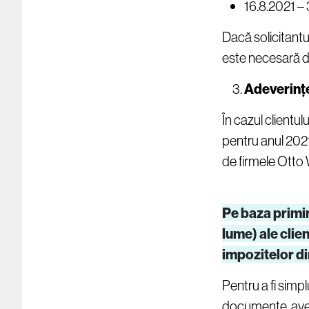
16.8.2021 – 
Dacă solicitantul
este necesară do
Adeverințe
În cazul clientul
pentru anul 202
de firmele Otto
Pe baza primir
lume) ale clie
impozitelor d
Pentru a fi simpl
documente, ave