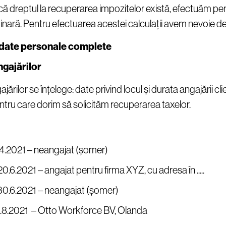
că dreptul la recuperarea impozitelor există, efectuăm pen
inară. Pentru efectuarea acestei calculații avem nevoie de
 date personale complete
ngajărilor
ajărilor se înțelege: date privind locul și durata angajării cli
ntru care dorim să solicităm recuperarea taxelor.
5.4.2021 – neangajat (șomer)
20.6.2021 – angajat pentru firma XYZ, cu adresa în .....
 30.6.2021 – neangajat (șomer)
15.8.2021 – Otto Workforce BV, Olanda