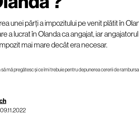
Olanda ?
a unei părți a impozitului pe venit plătit în Ol
re a lucrat în Olanda ca angajat, iar angajatorul 
 impozit mai mare decât era necesar.
ch
09.11.2022