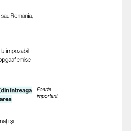
nda sau România,
ului impozabil
ropgaaf emise
Foarte
(din întreaga
important
sarea
ații și