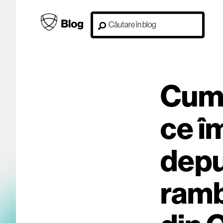
Cum 
ce î
depu
ramb