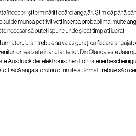
ta începerii și terminării fiecărei angajări. Știm că până cân
locul de muncă potrivit veți încerca probabil mai multe angaj
te necesar să puteți spune unde și cât timp ați lucrat.
 următorului an trebuie să vă asigurați că fiecare angajato
eniturilor realizate în anul anterior. Din Olanda este Jaaro
te Ausdruck der elektronischen Lohnsteuerbescheinigun
tc. Dacă angajatorul nu o trimite automat, trebuie să o cer