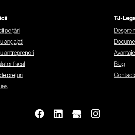
cii
TJ-Lega
ii pe țări
Despre n
u angajați
Docume
u antreprenori
Avantaje
lator fiscal
Blog
 de prețuri
Contacta
ies