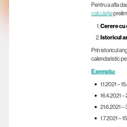
Pentru a afla da
calculație
prelim
Cerere cu
Istoricul a
Prin istoricul ang
calendaristic pe
Exemplu:
1.1.2021 – 1
16.4.2021 – 
21.6.2021 –
1.7.2021 – 