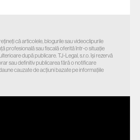
ețineți că articolele, blogurile sau videoclipurile
ă profesională sau fiscală oferită într-o situație
ulterioare după publicare. TJ-Legal, s.r.o. își rezervă
r sau definitiv publicarea fără o notificare
 daune cauzate de acțiuni bazate pe informațiile