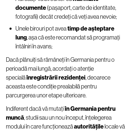
documente
(pașaport, carte de identitate,
fotografii) decât credeți că veți avea nevoie;
Unele birouri pot avea
timp de așteptare
lung
, așa că este recomandat să programați
întâlniri în avans;
Dacă plănuiți să rămâneți în Germania pentru o
perioadă mai lungă, acordați o atenție
specială
înregistrării rezidenței
, deoarece
aceasta este condiție prealabilă pentru
parcurgerea unor etape ulterioare.
Indiferent dacă vă mutați
în Germania pentru
muncă
, studii sau un nou început, înțelegerea
modului în care funcționează
autoritățile
locale vă