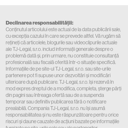
Declinarea responsabilității:
Conținutul articolului este actual de la data publicării sale,
cu excepția cazului în care se prevede altfel. Vă rugăm să
rețineți că articolele, blogurile sau videoclipurile actuale
ale TJ-Legal, s.r.o. includ informații generale despre o
problemă dată și, prin urmare, nu constituie consultanță
profesională sau fiscală oferită într-o situație specifică.
Informațiile de pe site-ul TJ-Legal, s.r.o. sau site-urile
partenere pot fi supuse unor dezvoltări și modificări
ulterioare după publicare. TJ-Legal, s.r.o. își rezervă în
mod expres dreptul de a modifica, completa, șterge părți
din pagini sau întreaga ofertă sau de a suspenda
temporar sau definitiv publicarea fără o notificare
prealabilă. Compania TJ-Legal, s.r.o. nu își asumă
responsabilitatea și nu este răspunzătoare pentru orice
riscuri și daune cauzate de acțiuni bazate pe informațiile
furnizate pe site-urile sale sau ale partenerilor.