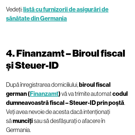
Vedeți:
listă cu furnizorii de asigurări de
sănătate din Germania
4. Finanzamt – Biroul fiscal
și Steuer-ID
După înregistrarea domiciliului,
biroul fiscal
german (
Finanzamt
)
vă va trimite automat
codul
dumneavoastră fiscal – Steuer-ID prin poștă
.
Veți avea nevoie de acesta dacă intenționați
să
munciți
sau să desfășurați o afacere în
Germania.