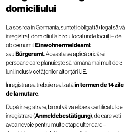
domiciliului
La sosirea în Germania, sunteți obligat(ă) legal să vă
înregistrați domiciliul la biroul local unde locuiți – de
obicei numit
Einwohnermeldeamt
sau
Bürgeramt
. Aceasta se aplică oricărei
persoane care plănuiește să rămână mai mult de 3
luni, inclusiv cetățenilor altor țări UE.
Înregistrarea trebuie realizată
în termen de 14 zile
de la mutare
.
După înregistrare, biroul vă va elibera certificatul de
înregistrare (
Anmeldebestätigung
), de care veți
avea nevoie pentru multe etape ulterioare –