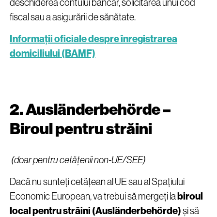
deschiderea contului bancar, solicitarea unui cod
fiscal sau a asigurării de sănătate.
Informații oficiale despre înregistrarea
domiciliului (BAMF)
2. Ausländerbehörde –
Biroul pentru străini
(doar pentru cetățenii non-UE/SEE)
Dacă nu sunteți cetățean al UE sau al Spațiului
Economic European, va trebui să mergeți la
biroul
local pentru străini (Ausländerbehörde)
și să